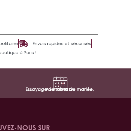
politaine
Envois rapides et sécurisés
utique à Paris !
Essayage de robes de mariée,
Prendre RDV
UVEZ-NOUS SUR