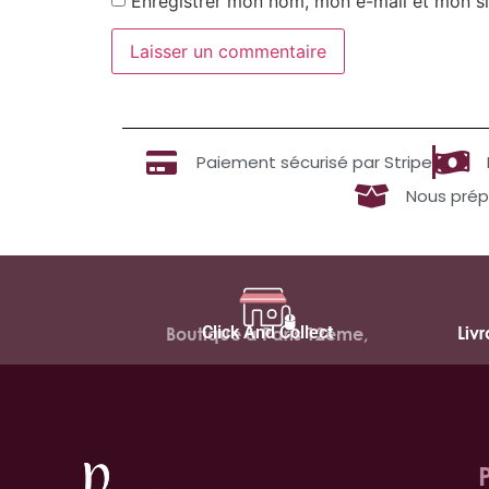
Enregistrer mon nom, mon e-mail et mon si
Paiement sécurisé par Stripe
Nous prép
Click And Collect
Liv
Boutique à Paris 12ème,