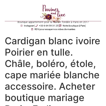
Boutique appartement pour la mariée, fondée à Paris en 2017
Instagram
+33 6 64 59 31 25
Notre boutique à Paris
RDV pour essayer nos robes de mariées
Cardigan blanc ivoire
Poirier en tulle.
Châle, boléro, étole,
cape mariée blanche
accessoire. Acheter
boutique mariage