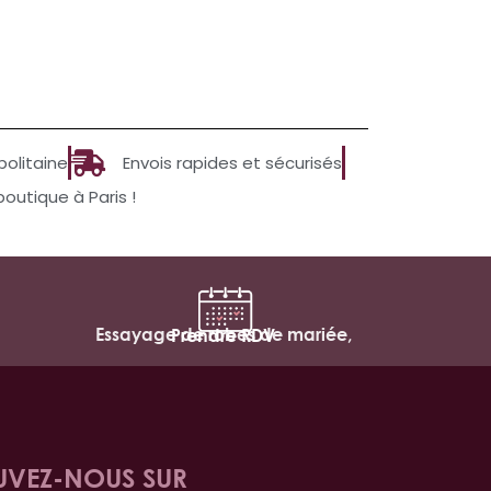
politaine
Envois rapides et sécurisés
utique à Paris !
Essayage de robes de mariée,
Prendre RDV
UVEZ-NOUS SUR