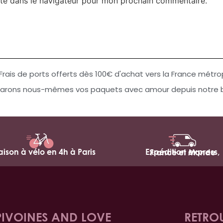
te dans le navigateur pour mon prochain commentaire.
Frais de ports offerts dès 100€ d'achat vers la France métro
arons nous-mêmes vos paquets avec amour depuis notre bo
raison à vélo en 4h à Paris
Expédition express,
France et Monde
PIVOINES AND LOVE
RETRO