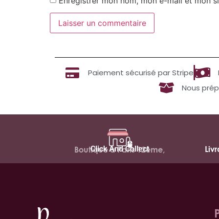
Enregistrer mon nom, mon e-mail et mon si
Paiement sécurisé par Stripe
Nous prép
Click And Collect
Liv
Boutique à Paris 12ème,