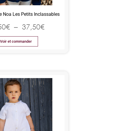
e Noa Les Petits Inclassables
50
€
–
37,50
€
Voir et commander