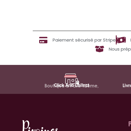
Paiement sécurisé par Stripe
Nous prép
Click And Collect
Liv
Boutique à Paris 12ème,