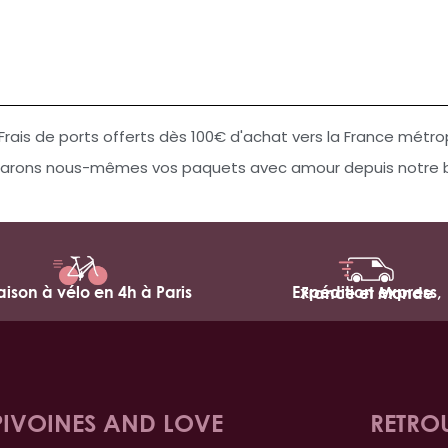
Frais de ports offerts dès 100€ d'achat vers la France métro
arons nous-mêmes vos paquets avec amour depuis notre bo
raison à vélo en 4h à Paris
Expédition express,
France et Monde
PIVOINES AND LOVE
RETRO