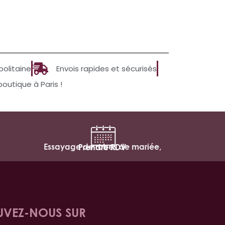
politaine
Envois rapides et sécurisés
utique à Paris !
Essayage de robes de mariée,
Prendre RDV
UVEZ-NOUS SUR