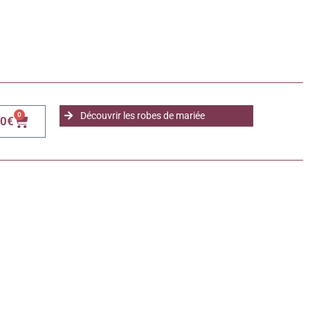
Découvrir les robes de mariée
0
00
€