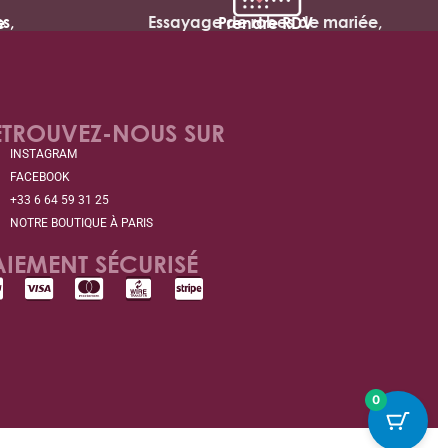
s,
Essayage de robes de mariée,
e
Prendre RDV
ETROUVEZ-NOUS SUR
INSTAGRAM
FACEBOOK
+33 6 64 59 31 25
NOTRE BOUTIQUE À PARIS
AIEMENT SÉCURISÉ
0