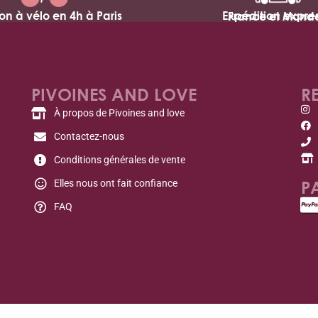
son à vélo en 4h à Paris
Expédition expres
France et Mond
PIVOINES AND LOVE
R
À propos de Pivoines and love
Contactez-nous
Conditions générales de vente
P
Elles nous ont fait confiance
FAQ