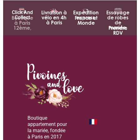
Click And
Livraison à
Expédition
Essayage
Collect
vélo en 4h
express,
de robes
Boutique
France et
à Paris
de
à Paris
Monde
mariée,
12ème,
Prendre
RDV
Boutique
appartement pour
la mariée, fondée
à Paris en 2017