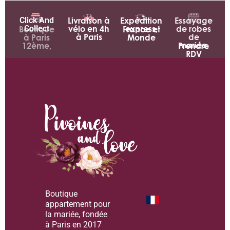
Click And
Livraison à
Expédition
Essayage
Collect
vélo en 4h
express,
de robes
Boutique
France et
à Paris
de
à Paris
Monde
mariée,
12ème,
Prendre
RDV
Boutique
appartement pour
la mariée, fondée
à Paris en 2017