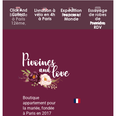
Click And
Livraison à
Expédition
Essayage
Collect
vélo en 4h
express,
de robes
Boutique
France et
à Paris
de
à Paris
Monde
mariée,
12ème,
Prendre
RDV
Boutique
appartement pour
la mariée, fondée
à Paris en 2017