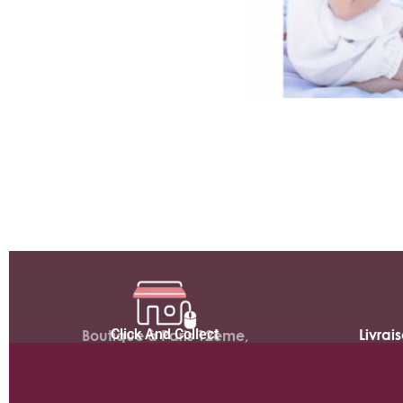
Click And Collect
Livrai
Boutique à Paris 12ème,