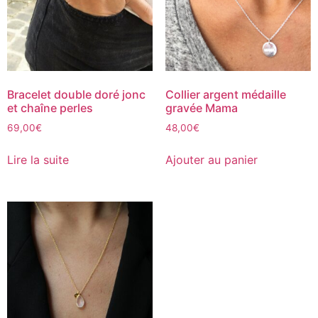
Bracelet double doré jonc
Collier argent médaille
et chaîne perles
gravée Mama
69,00
€
48,00
€
Lire la suite
Ajouter au panier