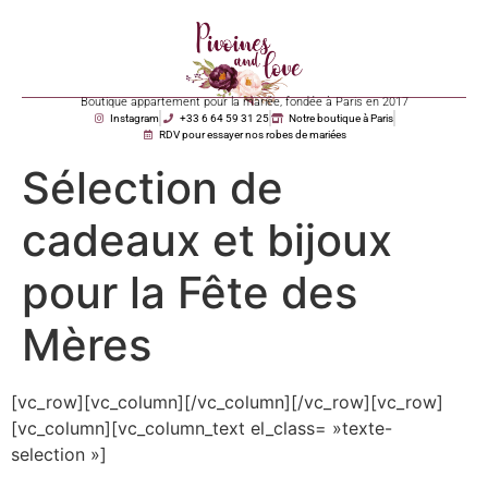
Boutique appartement pour la mariée, fondée à Paris en 2017
Instagram
+33 6 64 59 31 25
Notre boutique à Paris
RDV pour essayer nos robes de mariées
Sélection de
cadeaux et bijoux
pour la Fête des
Mères
[vc_row][vc_column][/vc_column][/vc_row][vc_row]
[vc_column][vc_column_text el_class= »texte-
selection »]