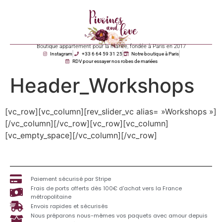
Boutique appartement pour la mariée, fondée à Paris en 2017
Instagram
+33 6 64 59 31 25
Notre boutique à Paris
RDV pour essayer nos robes de mariées
Header_Workshops
[vc_row][vc_column][rev_slider_vc alias= »Workshops »]
[/vc_column][/vc_row][vc_row][vc_column]
[vc_empty_space][/vc_column][/vc_row]
Paiement sécurisé par Stripe
Frais de ports offerts dès 100€ d'achat vers la France
métropolitaine
Envois rapides et sécurisés
Nous préparons nous-mêmes vos paquets avec amour depuis