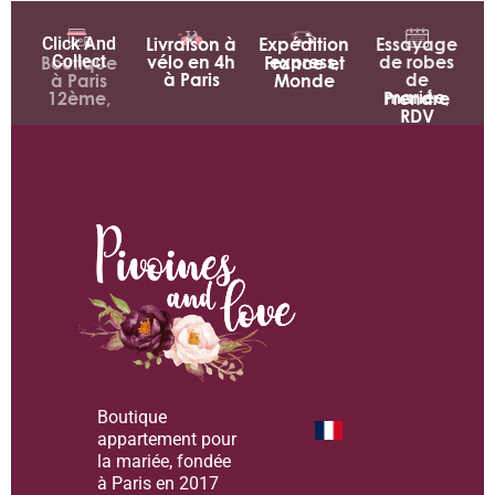
Click And
Livraison à
Expédition
Essayage
Collect
vélo en 4h
express,
de robes
Boutique
France et
à Paris
de
à Paris
Monde
mariée,
12ème,
Prendre
RDV
Boutique
appartement pour
la mariée, fondée
à Paris en 2017