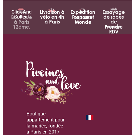
Click And
Livraison à
Expédition
Essayage
Collect
vélo en 4h
express,
de robes
Boutique
France et
à Paris
de
à Paris
Monde
mariée,
12ème,
Prendre
RDV
Boutique
appartement pour
la mariée, fondée
à Paris en 2017