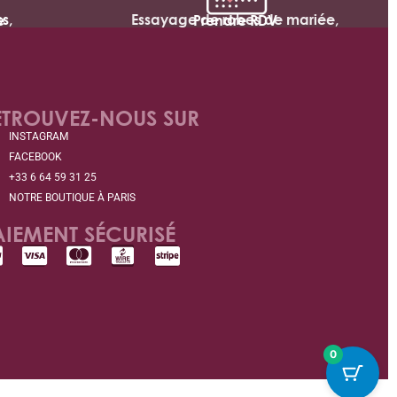
s,
Essayage de robes de mariée,
e
Prendre RDV
ETROUVEZ-NOUS SUR
INSTAGRAM
FACEBOOK
+33 6 64 59 31 25
NOTRE BOUTIQUE À PARIS
AIEMENT SÉCURISÉ
0