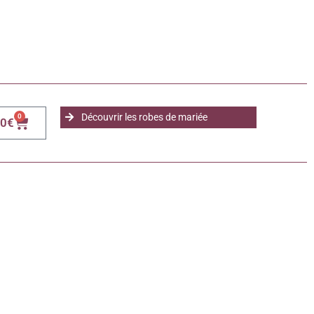
Découvrir les robes de mariée
0
00
€