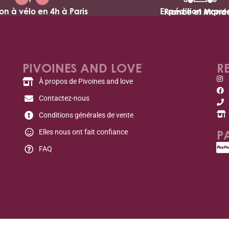
son à vélo en 4h à Paris
Expédition expres
France et Mond
PIVOINES AND LOVE
R
À propos de Pivoines and love
Contactez-nous
Conditions générales de vente
P
Elles nous ont fait confiance
FAQ