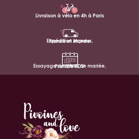
Livraison à vélo en 4h à Paris
Expédition express,
France et Monde
Essayage de robes de mariée,
Prendre RDV