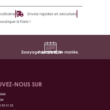
politaine
Envois rapides et sécurisés
utique à Paris !
Essayage de robes de mariée,
Prendre RDV
UVEZ-NOUS SUR
GRAM
OOK
4 59 31 25