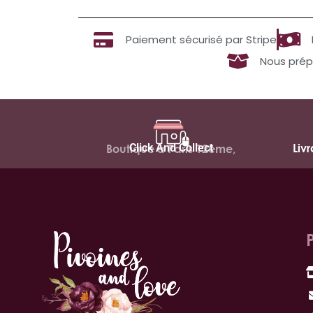
Paiement sécurisé par Stripe
Nous prép
Click And Collect
Liv
Boutique à Paris 12ème,