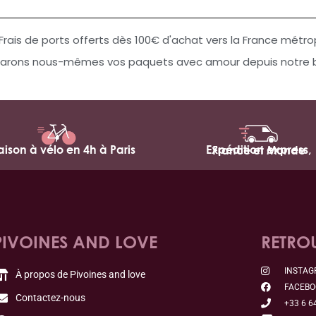
Frais de ports offerts dès 100€ d'achat vers la France métro
arons nous-mêmes vos paquets avec amour depuis notre bo
raison à vélo en 4h à Paris
Expédition express,
France et Monde
PIVOINES AND LOVE
RETRO
INSTA
À propos de Pivoines and love
FACEB
Contactez-nous
+33 6 6