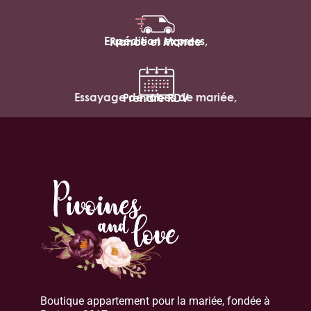
Expédition express,
France et Monde
Essayage de robes de mariée,
Prendre RDV
Boutique appartement pour la mariée, fondée à