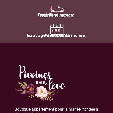
Expédition express,
France et Monde
Essayage de robes de mariée,
Prendre RDV
Boutique appartement pour la mariée, fondée à