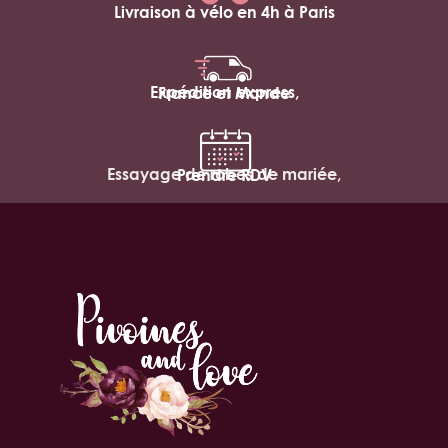
Livraison à vélo en 4h à Paris
Expédition express,
France et Monde
Essayage de robes de mariée,
Prendre RDV