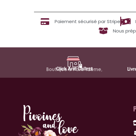
Paiement sécurisé par Stripe
Nous prép
Click And Collect
Liv
Boutique à Paris 12ème,