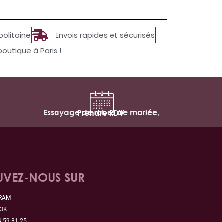
politaine
Envois rapides et sécurisés
utique à Paris !
Essayage de robes de mariée,
Prendre RDV
UVEZ-NOUS SUR
GRAM
OOK
4 59 31 25