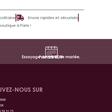
politaine
Envois rapides et sécurisés
utique à Paris !
Essayage de robes de mariée,
Prendre RDV
UVEZ-NOUS SUR
GRAM
OOK
4 59 31 25