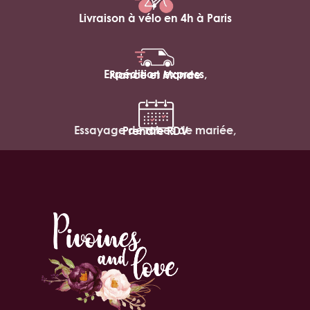
Livraison à vélo en 4h à Paris
Expédition express,
France et Monde
Essayage de robes de mariée,
Prendre RDV