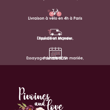
Livraison à vélo en 4h à Paris
Expédition express,
France et Monde
Essayage de robes de mariée,
Prendre RDV